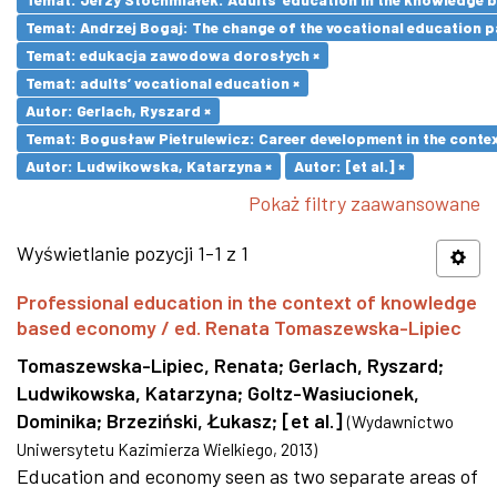
Temat: Andrzej Bogaj: The change of the vocational education p
Temat: edukacja zawodowa dorosłych ×
Temat: adults’ vocational education ×
Autor: Gerlach, Ryszard ×
Temat: Bogusław Pietrulewicz: Career development in the contex
Autor: Ludwikowska, Katarzyna ×
Autor: [et al.] ×
Pokaż filtry zaawansowane
Wyświetlanie pozycji 1-1 z 1
Professional education in the context of knowledge
based economy / ed. Renata Tomaszewska-Lipiec
Tomaszewska-Lipiec, Renata
;
Gerlach, Ryszard
;
Ludwikowska, Katarzyna
;
Goltz-Wasiucionek,
Dominika
;
Brzeziński, Łukasz
;
[et al.]
(
Wydawnictwo
Uniwersytetu Kazimierza Wielkiego
,
2013
)
Education and economy seen as two separate areas of