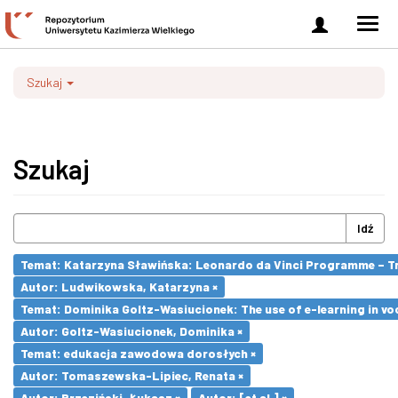
Zaloguj
Men
się
nawi
Szukaj
Szukaj
Idź
Temat: Katarzyna Sławińska: Leonardo da Vinci Programme – Tran
Autor: Ludwikowska, Katarzyna ×
Temat: Dominika Goltz-Wasiucionek: The use of e-learning in vo
Autor: Goltz-Wasiucionek, Dominika ×
Temat: edukacja zawodowa dorosłych ×
Autor: Tomaszewska-Lipiec, Renata ×
Autor: Brzeziński, Łukasz ×
Autor: [et al.] ×