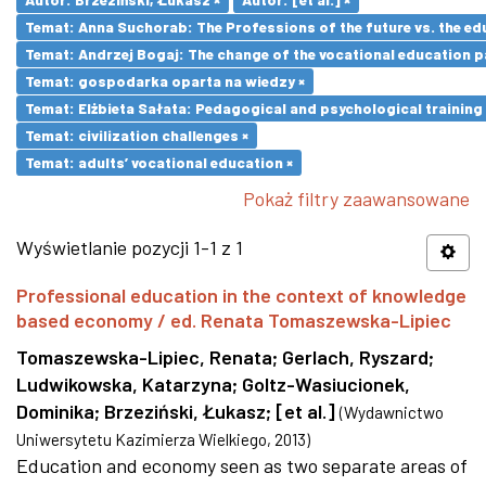
Temat: Anna Suchorab: The Professions of the future vs. the ed
Temat: Andrzej Bogaj: The change of the vocational education p
Temat: gospodarka oparta na wiedzy ×
Temat: Elżbieta Sałata: Pedagogical and psychological training 
Temat: civilization challenges ×
Temat: adults’ vocational education ×
Pokaż filtry zaawansowane
Wyświetlanie pozycji 1-1 z 1
Professional education in the context of knowledge
based economy / ed. Renata Tomaszewska-Lipiec
Tomaszewska-Lipiec, Renata
;
Gerlach, Ryszard
;
Ludwikowska, Katarzyna
;
Goltz-Wasiucionek,
Dominika
;
Brzeziński, Łukasz
;
[et al.]
(
Wydawnictwo
Uniwersytetu Kazimierza Wielkiego
,
2013
)
Education and economy seen as two separate areas of