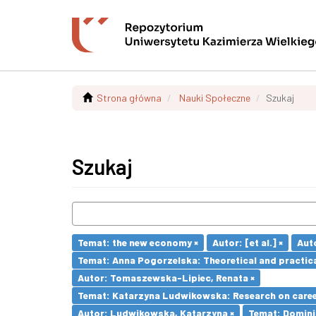
Strona główna
Nauki Społeczne
Szukaj
Szukaj
Temat: the new economy ×
Autor: [et al.] ×
Auto
Temat: Anna Pogorzelska: Theoretical and practica
Autor: Tomaszewska-Lipiec, Renata ×
Temat: Katarzyna Ludwikowska: Research on career 
Autor: Ludwikowska, Katarzyna ×
Temat: Dominik