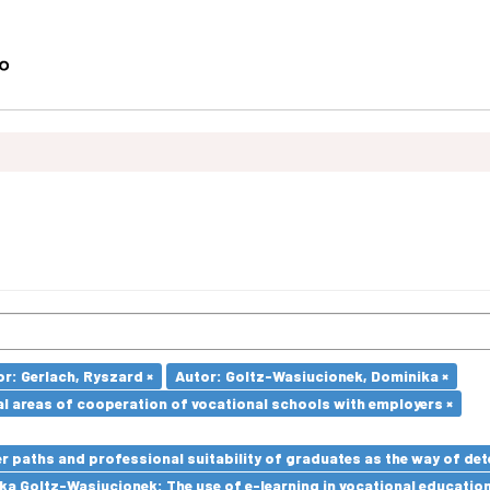
r: Gerlach, Ryszard ×
Autor: Goltz-Wasiucionek, Dominika ×
l areas of cooperation of vocational schools with employers ×
paths and professional suitability of graduates as the way of dete
a Goltz-Wasiucionek: The use of e-learning in vocational education