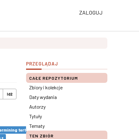
ZALOGUJ
PRZEGLĄDAJ
CAŁE REPOZYTORIUM
Zbiory i kolekcje
Idź
Daty wydania
Autorzy
Tytuły
Tematy
rmining tertiary education results ×
TEN ZBIÓR
 ×