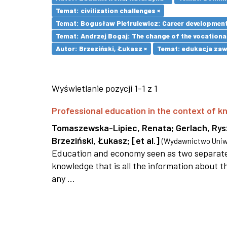
Temat: civilization challenges ×
Temat: Bogusław Pietrulewicz: Career development 
Temat: Andrzej Bogaj: The change of the vocationa
Autor: Brzeziński, Łukasz ×
Temat: edukacja za
Wyświetlanie pozycji 1-1 z 1
Professional education in the context of
Tomaszewska-Lipiec, Renata
;
Gerlach, Ry
Brzeziński, Łukasz
;
[et al.]
(
Wydawnictwo Uniwe
Education and economy seen as two separate 
knowledge that is all the information about th
any ...