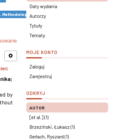
Daty wydania
s. Methodological remarks ×
Autorzy
Tytuły
Tematy
nsowane
MOJE KONTO
Zaloguj
piec
Zarejestruj
nika
;
ODKRYJ
ned by
ithout
AUTOR
[et al.] (1)
Brzeziński, Łukasz (1)
Gerlach, Ryszard (1)