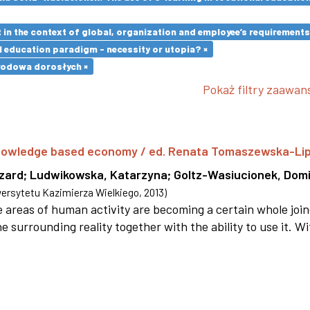
in the context of global, organization and employee’s requirement
l education paradigm - necessity or utopia? ×
wodowa dorosłych ×
Pokaż filtry zaawa
 knowledge based economy / ed. Renata Tomaszewska-Li
szard
;
Ludwikowska, Katarzyna
;
Goltz-Wasiucionek, Domi
rsytetu Kazimierza Wielkiego
,
2013
)
areas of human activity are becoming a certain whole joi
e surrounding reality together with the ability to use it. W