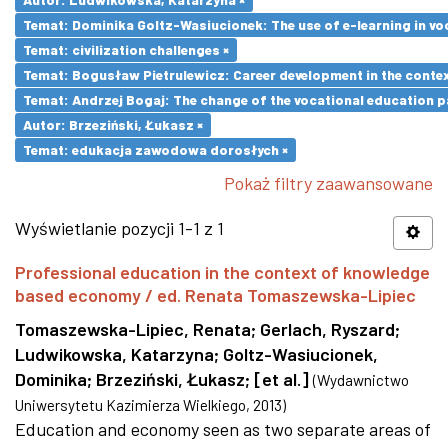
Temat: Dominika Goltz-Wasiucionek: The use of e-learning in vo
Temat: civilization challenges ×
Temat: Bogusław Pietrulewicz: Career development in the contex
Temat: Andrzej Bogaj: The change of the vocational education p
Autor: Brzeziński, Łukasz ×
Temat: edukacja zawodowa dorosłych ×
Pokaż filtry zaawansowane
Wyświetlanie pozycji 1-1 z 1
Professional education in the context of knowledge
based economy / ed. Renata Tomaszewska-Lipiec
Tomaszewska-Lipiec, Renata
;
Gerlach, Ryszard
;
Ludwikowska, Katarzyna
;
Goltz-Wasiucionek,
Dominika
;
Brzeziński, Łukasz
;
[et al.]
(
Wydawnictwo
Uniwersytetu Kazimierza Wielkiego
,
2013
)
Education and economy seen as two separate areas of