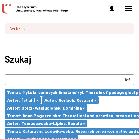
Zaloguj
Men
się
nawi
Szukaj
Szukaj
Idź
Temat: Mykola Ivanovych Smetans’kyi: The role of pedagogical pr
Autor: [et al.] ×
Autor: Gerlach, Ryszard ×
Autor: Goltz-Wasiucionek, Dominika ×
Temat: Anna Pogorzelska: Theoretical and practical areas of co
Autor: Tomaszewska-Lipiec, Renata ×
Temat: Katarzyna Ludwikowska: Research on career paths and pro
Autor: Ludwikowska, Katarzyna ×