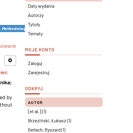
Daty wydania
Autorzy
Tytuły
s. Methodological remarks ×
Tematy
nsowane
MOJE KONTO
Zaloguj
piec
Zarejestruj
nika
;
ODKRYJ
ned by
AUTOR
ithout
[et al.] (1)
Brzeziński, Łukasz (1)
Gerlach, Ryszard (1)