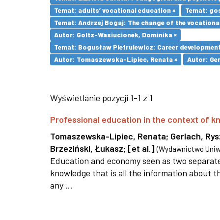
Temat: adults’ vocational education ×
Temat: go
Temat: Andrzej Bogaj: The change of the vocationa
Autor: Goltz-Wasiucionek, Dominika ×
Temat: Bogusław Pietrulewicz: Career development 
Autor: Tomaszewska-Lipiec, Renata ×
Autor: Ger
Wyświetlanie pozycji 1-1 z 1
Professional education in the context of
Tomaszewska-Lipiec, Renata
;
Gerlach, Ry
Brzeziński, Łukasz
;
[et al.]
(
Wydawnictwo Uniwe
Education and economy seen as two separate 
knowledge that is all the information about th
any ...