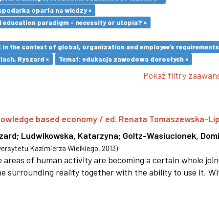
spodarka oparta na wiedzy ×
l education paradigm - necessity or utopia? ×
in the context of global, organization and employee’s requirement
lach, Ryszard ×
Temat: edukacja zawodowa dorosłych ×
Pokaż filtry zaawa
 knowledge based economy / ed. Renata Tomaszewska-Li
szard
;
Ludwikowska, Katarzyna
;
Goltz-Wasiucionek, Domi
rsytetu Kazimierza Wielkiego
,
2013
)
areas of human activity are becoming a certain whole joi
e surrounding reality together with the ability to use it. W