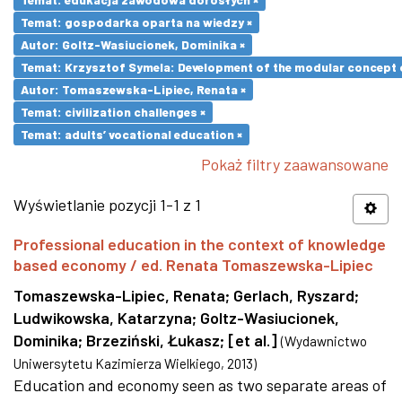
Temat: gospodarka oparta na wiedzy ×
Autor: Goltz-Wasiucionek, Dominika ×
Temat: Krzysztof Symela: Development of the modular concept o
Autor: Tomaszewska-Lipiec, Renata ×
Temat: civilization challenges ×
Temat: adults’ vocational education ×
Pokaż filtry zaawansowane
Wyświetlanie pozycji 1-1 z 1
Professional education in the context of knowledge
based economy / ed. Renata Tomaszewska-Lipiec
Tomaszewska-Lipiec, Renata
;
Gerlach, Ryszard
;
Ludwikowska, Katarzyna
;
Goltz-Wasiucionek,
Dominika
;
Brzeziński, Łukasz
;
[et al.]
(
Wydawnictwo
Uniwersytetu Kazimierza Wielkiego
,
2013
)
Education and economy seen as two separate areas of