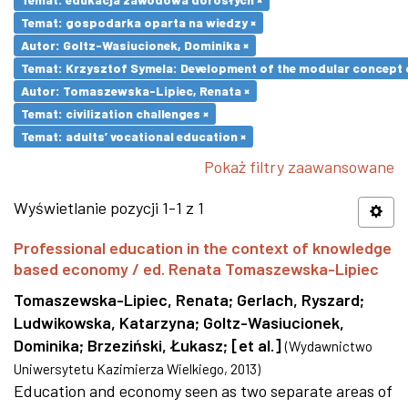
Temat: gospodarka oparta na wiedzy ×
Autor: Goltz-Wasiucionek, Dominika ×
Temat: Krzysztof Symela: Development of the modular concept o
Autor: Tomaszewska-Lipiec, Renata ×
Temat: civilization challenges ×
Temat: adults’ vocational education ×
Pokaż filtry zaawansowane
Wyświetlanie pozycji 1-1 z 1
Professional education in the context of knowledge
based economy / ed. Renata Tomaszewska-Lipiec
Tomaszewska-Lipiec, Renata
;
Gerlach, Ryszard
;
Ludwikowska, Katarzyna
;
Goltz-Wasiucionek,
Dominika
;
Brzeziński, Łukasz
;
[et al.]
(
Wydawnictwo
Uniwersytetu Kazimierza Wielkiego
,
2013
)
Education and economy seen as two separate areas of