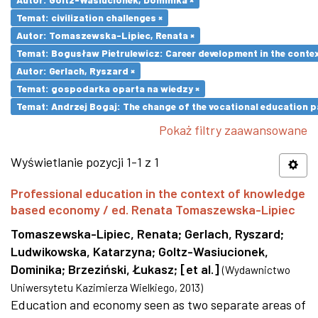
Temat: civilization challenges ×
Autor: Tomaszewska-Lipiec, Renata ×
Temat: Bogusław Pietrulewicz: Career development in the contex
Autor: Gerlach, Ryszard ×
Temat: gospodarka oparta na wiedzy ×
Temat: Andrzej Bogaj: The change of the vocational education p
Pokaż filtry zaawansowane
Wyświetlanie pozycji 1-1 z 1
Professional education in the context of knowledge
based economy / ed. Renata Tomaszewska-Lipiec
Tomaszewska-Lipiec, Renata
;
Gerlach, Ryszard
;
Ludwikowska, Katarzyna
;
Goltz-Wasiucionek,
Dominika
;
Brzeziński, Łukasz
;
[et al.]
(
Wydawnictwo
Uniwersytetu Kazimierza Wielkiego
,
2013
)
Education and economy seen as two separate areas of