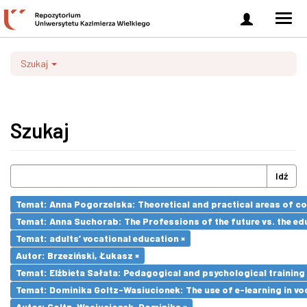
Zaloguj
Men
się
nawi
Szukaj
Szukaj
Idź
Temat: Anna Pogorzelska: Theoretical and practical areas of co
Temat: Anna Suchorab: The Professions of the future vs. the ed
Temat: adults’ vocational education ×
Autor: Brzeziński, Łukasz ×
Temat: Elżbieta Sałata: Pedagogical and psychological training 
Temat: Dominika Goltz-Wasiucionek: The use of e-learning in vo
Autor: Goltz-Wasiucionek, Dominika ×