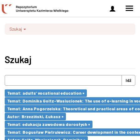
Zaloguj
Men
się
nawi
Szukaj
Szukaj
Idź
Temat: adults’ vocational education ×
Temat: Dominika Goltz-Wasiucionek: The use of e-learning in vo
Temat: Anna Pogorzelska: Theoretical and practical areas of co
Autor: Brzeziński, Łukasz ×
Temat: edukacja zawodowa dorosłych ×
Temat: Bogusław Pietrulewicz: Career development in the contex
Autor: Goltz-Wasiucionek, Dominika ×