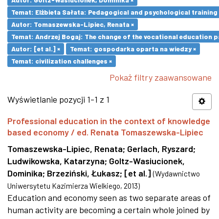
Temat: Elżbieta Sałata: Pedagogical and psychological training 
Autor: Tomaszewska-Lipiec, Renata ×
Temat: Andrzej Bogaj: The change of the vocational education p
Autor: [et al.] ×
Temat: gospodarka oparta na wiedzy ×
Temat: civilization challenges ×
Pokaż filtry zaawansowane
Wyświetlanie pozycji 1-1 z 1
Professional education in the context of knowledge
based economy / ed. Renata Tomaszewska-Lipiec
Tomaszewska-Lipiec, Renata
;
Gerlach, Ryszard
;
Ludwikowska, Katarzyna
;
Goltz-Wasiucionek,
Dominika
;
Brzeziński, Łukasz
;
[et al.]
(
Wydawnictwo
Uniwersytetu Kazimierza Wielkiego
,
2013
)
Education and economy seen as two separate areas of
human activity are becoming a certain whole joined by