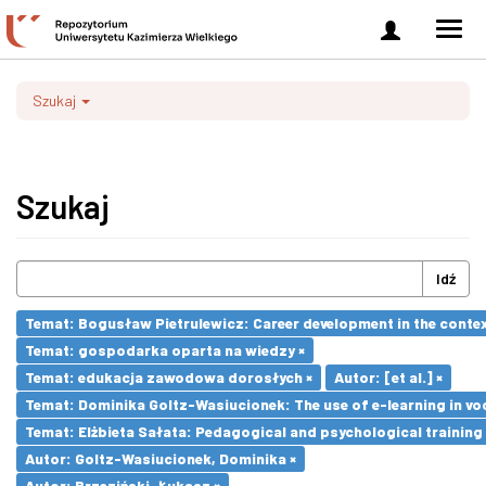
Zaloguj
Men
się
nawi
Szukaj
Szukaj
Idź
Temat: Bogusław Pietrulewicz: Career development in the contex
Temat: gospodarka oparta na wiedzy ×
Temat: edukacja zawodowa dorosłych ×
Autor: [et al.] ×
Temat: Dominika Goltz-Wasiucionek: The use of e-learning in vo
Temat: Elżbieta Sałata: Pedagogical and psychological training 
Autor: Goltz-Wasiucionek, Dominika ×
Autor: Brzeziński, Łukasz ×