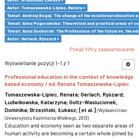
Autor: Tomaszewska-Lipiec, Renata ×
Temat: Andrzej Bogaj: The change of the vocational education p
Temat: Anna Pogorzelska: Theoretical and practical areas of co
Temat: Anna Suchorab: The Professions of the future vs. the ed
Autor: Gerlach, Ryszard ×
Pokaż filtry zaawansowane
Wyświetlanie pozycji 1-1 z 1
Professional education in the context of knowledge
based economy / ed. Renata Tomaszewska-Lipiec
Tomaszewska-Lipiec, Renata
;
Gerlach, Ryszard
;
Ludwikowska, Katarzyna
;
Goltz-Wasiucionek,
Dominika
;
Brzeziński, Łukasz
;
[et al.]
(
Wydawnictwo
Uniwersytetu Kazimierza Wielkiego
,
2013
)
Education and economy seen as two separate areas of
human activity are becoming a certain whole joined by