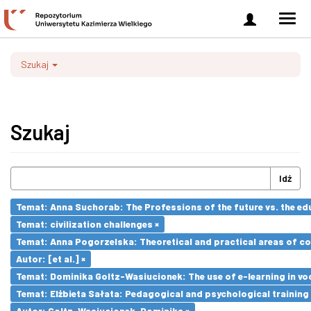
Zaloguj
Men
się
nawi
Szukaj
Szukaj
Idź
Temat: Anna Suchorab: The Professions of the future vs. the ed
Temat: civilization challenges ×
Temat: Anna Pogorzelska: Theoretical and practical areas of co
Autor: [et al.] ×
Temat: Dominika Goltz-Wasiucionek: The use of e-learning in vo
Temat: Elżbieta Sałata: Pedagogical and psychological training 
Autor: Goltz-Wasiucionek, Dominika ×