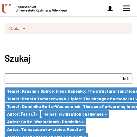
Zaloguj
Men
się
nawi
Szukaj
Szukaj
Idź
Temat: Krasimir Spirov, Inesa Babenko: The structural function
Temat: Renata Tomaszewska-Lipiec: The change of a model of wo
Temat: Dominika Goltz-Wasiucionek: The use of e-learning in vo
Autor: [et al.] ×
Temat: civilization challenges ×
Autor: Goltz-Wasiucionek, Dominika ×
Autor: Tomaszewska-Lipiec, Renata ×
Temat: gospodarka oparta na wiedzy ×