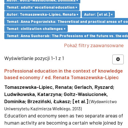
Temat: adults’ vocational education ×
Autor: Tomaszewska-Lipiec, Renata ×
Autor: [et al.] ×
Temat: Anna Pogorzelska: Theoretical and practical areas of co
Temat: civilization challenges ×
Temat: Anna Suchorab: The Professions of the future vs. the ed
Pokaż filtry zaawansowane
Wyświetlanie pozycji 1-1 z 1
Professional education in the context of knowledge
based economy / ed. Renata Tomaszewska-Lipiec
Tomaszewska-Lipiec, Renata
;
Gerlach, Ryszard
;
Ludwikowska, Katarzyna
;
Goltz-Wasiucionek,
Dominika
;
Brzeziński, Łukasz
;
[et al.]
(
Wydawnictwo
Uniwersytetu Kazimierza Wielkiego
,
2013
)
Education and economy seen as two separate areas of
human activity are becoming a certain whole joined by