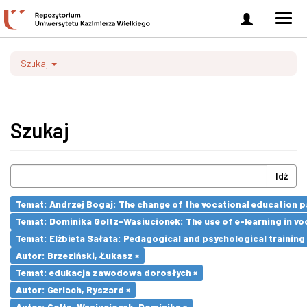
Zaloguj
Men
się
nawi
Szukaj
Szukaj
Idź
Temat: Andrzej Bogaj: The change of the vocational education p
Temat: Dominika Goltz-Wasiucionek: The use of e-learning in vo
Temat: Elżbieta Sałata: Pedagogical and psychological training 
Autor: Brzeziński, Łukasz ×
Temat: edukacja zawodowa dorosłych ×
Autor: Gerlach, Ryszard ×
Autor: Goltz-Wasiucionek, Dominika ×