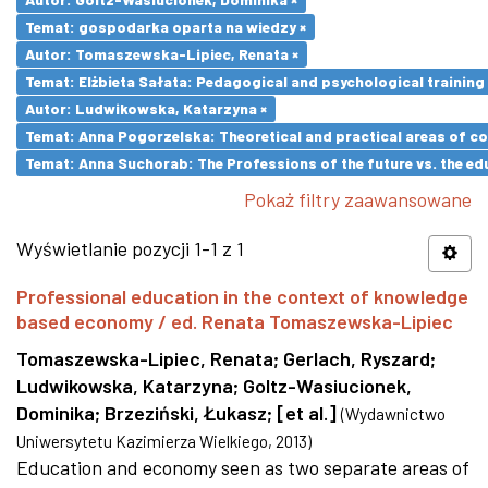
Temat: gospodarka oparta na wiedzy ×
Autor: Tomaszewska-Lipiec, Renata ×
Temat: Elżbieta Sałata: Pedagogical and psychological training 
Autor: Ludwikowska, Katarzyna ×
Temat: Anna Pogorzelska: Theoretical and practical areas of co
Temat: Anna Suchorab: The Professions of the future vs. the ed
Pokaż filtry zaawansowane
Wyświetlanie pozycji 1-1 z 1
Professional education in the context of knowledge
based economy / ed. Renata Tomaszewska-Lipiec
Tomaszewska-Lipiec, Renata
;
Gerlach, Ryszard
;
Ludwikowska, Katarzyna
;
Goltz-Wasiucionek,
Dominika
;
Brzeziński, Łukasz
;
[et al.]
(
Wydawnictwo
Uniwersytetu Kazimierza Wielkiego
,
2013
)
Education and economy seen as two separate areas of