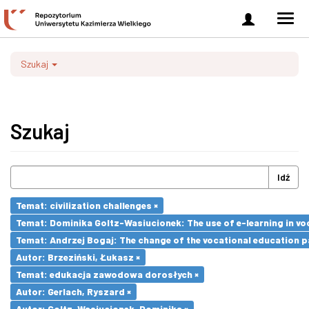
Zaloguj
Men
się
nawi
Szukaj
Szukaj
Idź
Temat: civilization challenges ×
Temat: Dominika Goltz-Wasiucionek: The use of e-learning in vo
Temat: Andrzej Bogaj: The change of the vocational education p
Autor: Brzeziński, Łukasz ×
Temat: edukacja zawodowa dorosłych ×
Autor: Gerlach, Ryszard ×
Autor: Goltz-Wasiucionek, Dominika ×