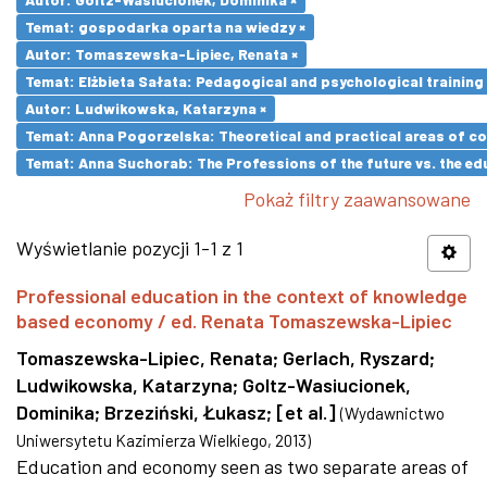
Temat: gospodarka oparta na wiedzy ×
Autor: Tomaszewska-Lipiec, Renata ×
Temat: Elżbieta Sałata: Pedagogical and psychological training 
Autor: Ludwikowska, Katarzyna ×
Temat: Anna Pogorzelska: Theoretical and practical areas of co
Temat: Anna Suchorab: The Professions of the future vs. the ed
Pokaż filtry zaawansowane
Wyświetlanie pozycji 1-1 z 1
Professional education in the context of knowledge
based economy / ed. Renata Tomaszewska-Lipiec
Tomaszewska-Lipiec, Renata
;
Gerlach, Ryszard
;
Ludwikowska, Katarzyna
;
Goltz-Wasiucionek,
Dominika
;
Brzeziński, Łukasz
;
[et al.]
(
Wydawnictwo
Uniwersytetu Kazimierza Wielkiego
,
2013
)
Education and economy seen as two separate areas of