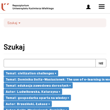
Zaloguj
Men
się
nawi
Szukaj
Szukaj
Idź
Temat: civilization challenges ×
Temat: Dominika Goltz-Wasiucionek: The use of e-learning in vo
Temat: edukacja zawodowa dorosłych ×
Autor: Ludwikowska, Katarzyna ×
Temat: gospodarka oparta na wiedzy ×
Autor: Brzeziński, Łukasz ×
Autor: Goltz-Wasiucionek, Dominika ×