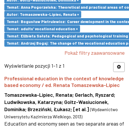
Temat: Anna Pogorzelska: Theoretical and practical areas of co
Autor: Tomaszewska-Lipiec, Renata ×
Temat: Bogusław Pietrulewicz: Career development in the contex
Temat: adults’ vocational education ×
Temat: Elżbieta Sałata: Pedagogical and psychological training 
Temat: Andrzej Bogaj: The change of the vocational education p
Pokaż filtry zaawansowane
Wyświetlanie pozycji 1-1 z 1
Professional education in the context of knowledge
based economy / ed. Renata Tomaszewska-Lipiec
Tomaszewska-Lipiec, Renata
;
Gerlach, Ryszard
;
Ludwikowska, Katarzyna
;
Goltz-Wasiucionek,
Dominika
;
Brzeziński, Łukasz
;
[et al.]
(
Wydawnictwo
Uniwersytetu Kazimierza Wielkiego
,
2013
)
Education and economy seen as two separate areas of