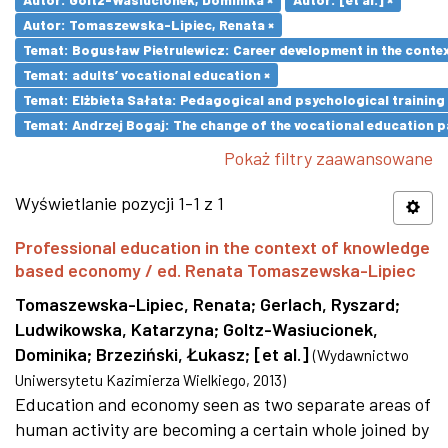
Autor: Tomaszewska-Lipiec, Renata ×
Temat: Bogusław Pietrulewicz: Career development in the contex
Temat: adults’ vocational education ×
Temat: Elżbieta Sałata: Pedagogical and psychological training 
Temat: Andrzej Bogaj: The change of the vocational education p
Pokaż filtry zaawansowane
Wyświetlanie pozycji 1-1 z 1
Professional education in the context of knowledge
based economy / ed. Renata Tomaszewska-Lipiec
Tomaszewska-Lipiec, Renata
;
Gerlach, Ryszard
;
Ludwikowska, Katarzyna
;
Goltz-Wasiucionek,
Dominika
;
Brzeziński, Łukasz
;
[et al.]
(
Wydawnictwo
Uniwersytetu Kazimierza Wielkiego
,
2013
)
Education and economy seen as two separate areas of
human activity are becoming a certain whole joined by