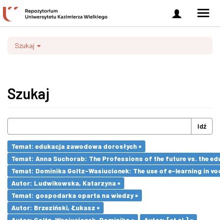
Zaloguj
Men
się
nawi
Szukaj
Szukaj
Idź
Temat: edukacja zawodowa dorosłych ×
Temat: Anna Suchorab: The Professions of the future vs. the ed
Temat: Dominika Goltz-Wasiucionek: The use of e-learning in vo
Autor: Ludwikowska, Katarzyna ×
Temat: gospodarka oparta na wiedzy ×
Autor: Brzeziński, Łukasz ×
Autor: Goltz-Wasiucionek, Dominika ×
Autor: [et al.] ×