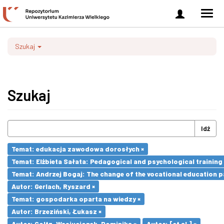
Zaloguj
Men
się
nawi
Szukaj
Szukaj
Idź
Temat: edukacja zawodowa dorosłych ×
Temat: Elżbieta Sałata: Pedagogical and psychological training 
Temat: Andrzej Bogaj: The change of the vocational education p
Autor: Gerlach, Ryszard ×
Temat: gospodarka oparta na wiedzy ×
Autor: Brzeziński, Łukasz ×
Autor: Goltz-Wasiucionek, Dominika ×
Autor: [et al.] ×