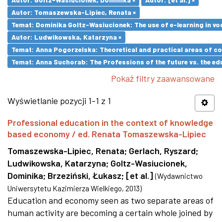
Autor: Tomaszewska-Lipiec, Renata ×
Temat: Dominika Goltz-Wasiucionek: The use of e-learning in vo
Autor: Ludwikowska, Katarzyna ×
Temat: Anna Pogorzelska: Theoretical and practical areas of co
Temat: Anna Suchorab: The Professions of the future vs. the ed
Pokaż filtry zaawansowane
Wyświetlanie pozycji 1-1 z 1
Professional education in the context of knowledge
based economy / ed. Renata Tomaszewska-Lipiec
Tomaszewska-Lipiec, Renata
;
Gerlach, Ryszard
;
Ludwikowska, Katarzyna
;
Goltz-Wasiucionek,
Dominika
;
Brzeziński, Łukasz
;
[et al.]
(
Wydawnictwo
Uniwersytetu Kazimierza Wielkiego
,
2013
)
Education and economy seen as two separate areas of
human activity are becoming a certain whole joined by