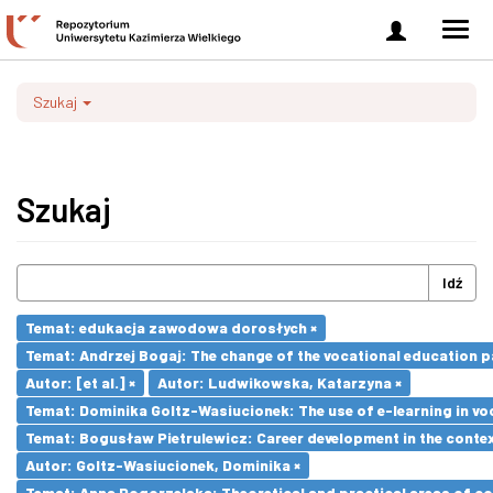
Zaloguj
Men
się
nawi
Szukaj
Szukaj
Idź
Temat: edukacja zawodowa dorosłych ×
Temat: Andrzej Bogaj: The change of the vocational education p
Autor: [et al.] ×
Autor: Ludwikowska, Katarzyna ×
Temat: Dominika Goltz-Wasiucionek: The use of e-learning in vo
Temat: Bogusław Pietrulewicz: Career development in the contex
Autor: Goltz-Wasiucionek, Dominika ×
Temat: Anna Pogorzelska: Theoretical and practical areas of co