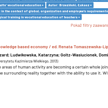
lts’ vocational education ×
Autor: Brzeziński, Łukasz ×
in the context of global, organization and employee’s requirement
cal training in vocational education of teachers ×
Pokaż filtry zaawa
 knowledge based economy / ed. Renata Tomaszewska-Li
szard
;
Ludwikowska, Katarzyna
;
Goltz-Wasiucionek, Domi
rsytetu Kazimierza Wielkiego
,
2013
)
areas of human activity are becoming a certain whole joi
e surrounding reality together with the ability to use it. W