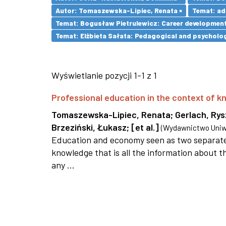
Autor: Tomaszewska-Lipiec, Renata ×
Temat: adu
Temat: Bogusław Pietrulewicz: Career development 
Temat: Elżbieta Sałata: Pedagogical and psychologi
Wyświetlanie pozycji 1-1 z 1
Professional education in the context of
Tomaszewska-Lipiec, Renata
;
Gerlach, Ry
Brzeziński, Łukasz
;
[et al.]
(
Wydawnictwo Uniwe
Education and economy seen as two separate 
knowledge that is all the information about th
any ...