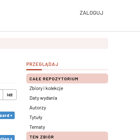
ZALOGUJ
PRZEGLĄDAJ
CAŁE REPOZYTORIUM
Zbiory i kolekcje
Idź
Daty wydania
Autorzy
zard ×
Tytuły
Tematy
TEN ZBIÓR
tion ×