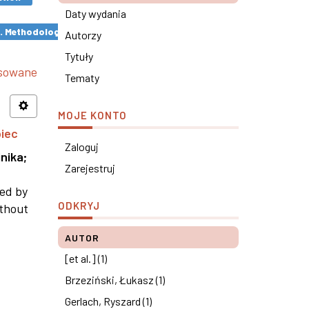
Daty wydania
s. Methodological remarks ×
Autorzy
Tytuły
nsowane
Tematy
MOJE KONTO
piec
Zaloguj
nika
;
Zarejestruj
ned by
ODKRYJ
ithout
AUTOR
[et al.] (1)
Brzeziński, Łukasz (1)
Gerlach, Ryszard (1)