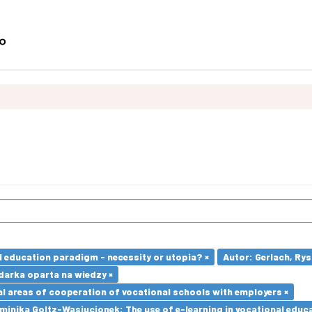
l education paradigm - necessity or utopia? ×
Autor: Gerlach, Rys
arka oparta na wiedzy ×
l areas of cooperation of vocational schools with employers ×
inika Goltz-Wasiucionek: The use of e-learning in vocational educa