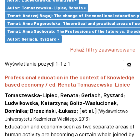
Autor: Tomaszewska-Lipiec, Renata ×
Temat: Andrzej Bogaj: The change of the vocational education p
Temat: Anna Pogorzelska: Theoretical and practical areas of co
Temat: Anna Suchorab: The Professions of the future vs. the ed
Autor: Gerlach, Ryszard ×
Pokaż filtry zaawansowane
Wyświetlanie pozycji 1-1 z 1
Professional education in the context of knowledge
based economy / ed. Renata Tomaszewska-Lipiec
Tomaszewska-Lipiec, Renata
;
Gerlach, Ryszard
;
Ludwikowska, Katarzyna
;
Goltz-Wasiucionek,
Dominika
;
Brzeziński, Łukasz
;
[et al.]
(
Wydawnictwo
Uniwersytetu Kazimierza Wielkiego
,
2013
)
Education and economy seen as two separate areas of
human activity are becoming a certain whole joined by