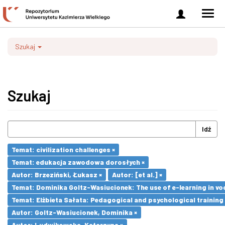
Zaloguj
Men
się
nawi
Szukaj
Szukaj
Idź
Temat: civilization challenges ×
Temat: edukacja zawodowa dorosłych ×
Autor: Brzeziński, Łukasz ×
Autor: [et al.] ×
Temat: Dominika Goltz-Wasiucionek: The use of e-learning in vo
Temat: Elżbieta Sałata: Pedagogical and psychological training 
Autor: Goltz-Wasiucionek, Dominika ×
Autor: Ludwikowska, Katarzyna ×