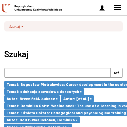
Zaloguj
Men
się
nawi
Szukaj
Szukaj
Idź
Temat: Bogusław Pietrulewicz: Career development in the contex
Temat: edukacja zawodowa dorosłych ×
Autor: Brzeziński, Łukasz ×
Autor: [et al.] ×
Temat: Dominika Goltz-Wasiucionek: The use of e-learning in vo
Temat: Elżbieta Sałata: Pedagogical and psychological training 
Autor: Goltz-Wasiucionek, Dominika ×
Autor: Ludwikowska, Katarzyna ×