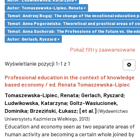
Autor: Tomaszewska-Lipiec, Renata ×
Temat: Andrzej Bogaj: The change of the vocational education p
Temat: Anna Pogorzelska: Theoretical and practical areas of co
Temat: Anna Suchorab: The Professions of the future vs. the ed
Autor: Gerlach, Ryszard ×
Pokaż filtry zaawansowane
Wyświetlanie pozycji 1-1 z 1
Professional education in the context of knowledge
based economy / ed. Renata Tomaszewska-Lipiec
Tomaszewska-Lipiec, Renata
;
Gerlach, Ryszard
;
Ludwikowska, Katarzyna
;
Goltz-Wasiucionek,
Dominika
;
Brzeziński, Łukasz
;
[et al.]
(
Wydawnictwo
Uniwersytetu Kazimierza Wielkiego
,
2013
)
Education and economy seen as two separate areas of
human activity are becoming a certain whole joined by