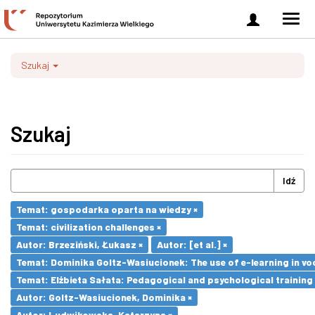
Zaloguj
Men
się
nawi
Szukaj
Szukaj
Idź
Temat: gospodarka oparta na wiedzy ×
Temat: civilization challenges ×
Autor: Brzeziński, Łukasz ×
Autor: [et al.] ×
Temat: Dominika Goltz-Wasiucionek: The use of e-learning in vo
Temat: Elżbieta Sałata: Pedagogical and psychological training 
Autor: Goltz-Wasiucionek, Dominika ×
Autor: Ludwikowska, Katarzyna ×