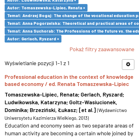
Autor: Tomaszewska-Lipiec, Renata ×
Temat: Andrzej Bogaj: The change of the vocational education p
Temat: Anna Pogorzelska: Theoretical and practical areas of co
Temat: Anna Suchorab: The Professions of the future vs. the ed
Autor: Gerlach, Ryszard ×
Pokaż filtry zaawansowane
Wyświetlanie pozycji 1-1 z 1
Professional education in the context of knowledge
based economy / ed. Renata Tomaszewska-Lipiec
Tomaszewska-Lipiec, Renata
;
Gerlach, Ryszard
;
Ludwikowska, Katarzyna
;
Goltz-Wasiucionek,
Dominika
;
Brzeziński, Łukasz
;
[et al.]
(
Wydawnictwo
Uniwersytetu Kazimierza Wielkiego
,
2013
)
Education and economy seen as two separate areas of
human activity are becoming a certain whole joined by