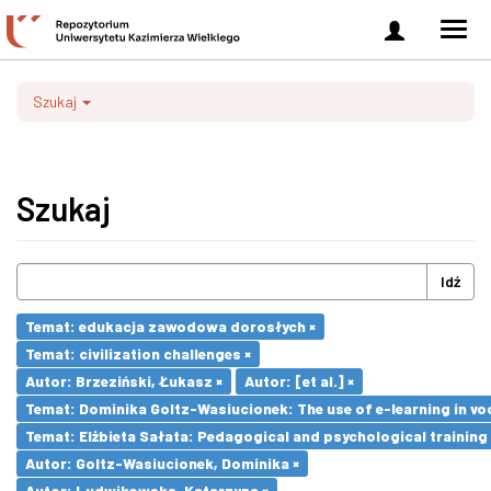
Zaloguj
Men
się
nawi
Szukaj
Szukaj
Idź
Temat: edukacja zawodowa dorosłych ×
Temat: civilization challenges ×
Autor: Brzeziński, Łukasz ×
Autor: [et al.] ×
Temat: Dominika Goltz-Wasiucionek: The use of e-learning in vo
Temat: Elżbieta Sałata: Pedagogical and psychological training 
Autor: Goltz-Wasiucionek, Dominika ×
Autor: Ludwikowska, Katarzyna ×