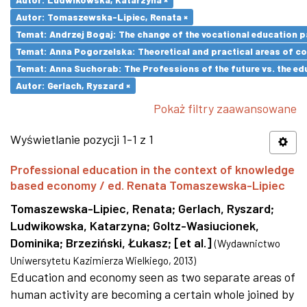
Autor: Tomaszewska-Lipiec, Renata ×
Temat: Andrzej Bogaj: The change of the vocational education p
Temat: Anna Pogorzelska: Theoretical and practical areas of co
Temat: Anna Suchorab: The Professions of the future vs. the ed
Autor: Gerlach, Ryszard ×
Pokaż filtry zaawansowane
Wyświetlanie pozycji 1-1 z 1
Professional education in the context of knowledge
based economy / ed. Renata Tomaszewska-Lipiec
Tomaszewska-Lipiec, Renata
;
Gerlach, Ryszard
;
Ludwikowska, Katarzyna
;
Goltz-Wasiucionek,
Dominika
;
Brzeziński, Łukasz
;
[et al.]
(
Wydawnictwo
Uniwersytetu Kazimierza Wielkiego
,
2013
)
Education and economy seen as two separate areas of
human activity are becoming a certain whole joined by