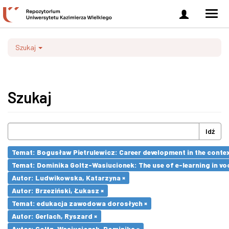
Zaloguj
Men
się
nawi
Szukaj
Szukaj
Idź
Temat: Bogusław Pietrulewicz: Career development in the contex
Temat: Dominika Goltz-Wasiucionek: The use of e-learning in vo
Autor: Ludwikowska, Katarzyna ×
Autor: Brzeziński, Łukasz ×
Temat: edukacja zawodowa dorosłych ×
Autor: Gerlach, Ryszard ×
Autor: Goltz-Wasiucionek, Dominika ×