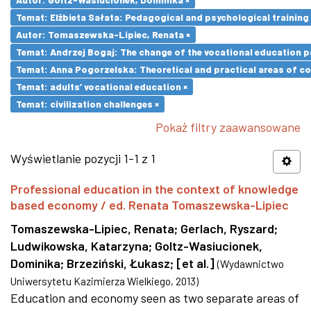
Temat: Elżbieta Sałata: Pedagogical and psychological training 
Autor: Tomaszewska-Lipiec, Renata ×
Temat: Andrzej Bogaj: The change of the vocational education p
Temat: Anna Pogorzelska: Theoretical and practical areas of co
Temat: adults’ vocational education ×
Temat: civilization challenges ×
Pokaż filtry zaawansowane
Wyświetlanie pozycji 1-1 z 1
Professional education in the context of knowledge
based economy / ed. Renata Tomaszewska-Lipiec
Tomaszewska-Lipiec, Renata
;
Gerlach, Ryszard
;
Ludwikowska, Katarzyna
;
Goltz-Wasiucionek,
Dominika
;
Brzeziński, Łukasz
;
[et al.]
(
Wydawnictwo
Uniwersytetu Kazimierza Wielkiego
,
2013
)
Education and economy seen as two separate areas of