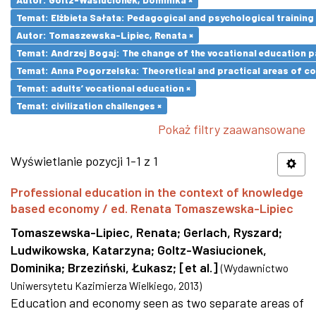
Temat: Elżbieta Sałata: Pedagogical and psychological training 
Autor: Tomaszewska-Lipiec, Renata ×
Temat: Andrzej Bogaj: The change of the vocational education p
Temat: Anna Pogorzelska: Theoretical and practical areas of co
Temat: adults’ vocational education ×
Temat: civilization challenges ×
Pokaż filtry zaawansowane
Wyświetlanie pozycji 1-1 z 1
Professional education in the context of knowledge
based economy / ed. Renata Tomaszewska-Lipiec
Tomaszewska-Lipiec, Renata
;
Gerlach, Ryszard
;
Ludwikowska, Katarzyna
;
Goltz-Wasiucionek,
Dominika
;
Brzeziński, Łukasz
;
[et al.]
(
Wydawnictwo
Uniwersytetu Kazimierza Wielkiego
,
2013
)
Education and economy seen as two separate areas of