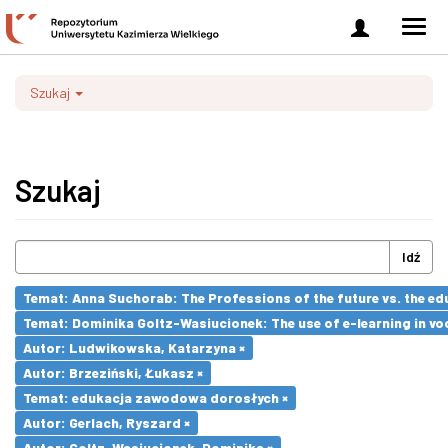
Zaloguj
Men
się
nawi
Szukaj
Szukaj
Idź
Temat: Anna Suchorab: The Professions of the future vs. the ed
Temat: Dominika Goltz-Wasiucionek: The use of e-learning in vo
Autor: Ludwikowska, Katarzyna ×
Autor: Brzeziński, Łukasz ×
Temat: edukacja zawodowa dorosłych ×
Autor: Gerlach, Ryszard ×
Autor: Goltz-Wasiucionek, Dominika ×