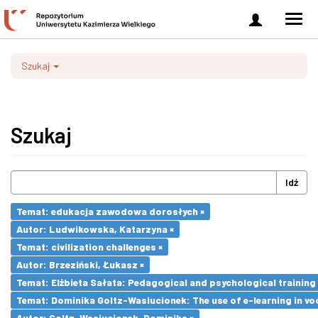
Zaloguj
Men
się
nawi
Szukaj
Szukaj
Idź
Temat: edukacja zawodowa dorosłych ×
Autor: Ludwikowska, Katarzyna ×
Temat: civilization challenges ×
Autor: Brzeziński, Łukasz ×
Temat: Elżbieta Sałata: Pedagogical and psychological training 
Temat: Dominika Goltz-Wasiucionek: The use of e-learning in vo
Autor: Goltz-Wasiucionek, Dominika ×