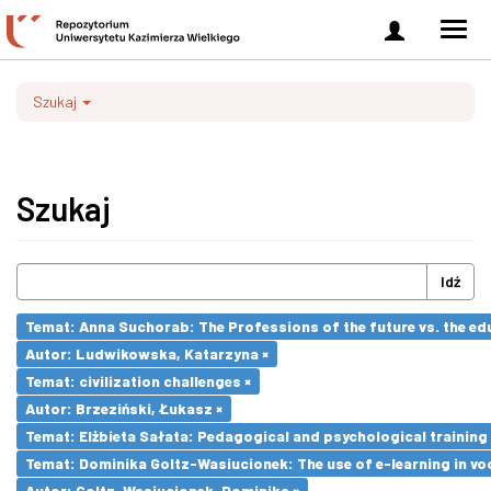
Zaloguj
Men
się
nawi
Szukaj
Szukaj
Idź
Temat: Anna Suchorab: The Professions of the future vs. the ed
Autor: Ludwikowska, Katarzyna ×
Temat: civilization challenges ×
Autor: Brzeziński, Łukasz ×
Temat: Elżbieta Sałata: Pedagogical and psychological training 
Temat: Dominika Goltz-Wasiucionek: The use of e-learning in vo
Autor: Goltz-Wasiucionek, Dominika ×