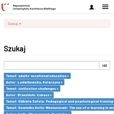
Zaloguj
Men
się
nawi
Szukaj
Szukaj
Idź
Temat: adults’ vocational education ×
Autor: Ludwikowska, Katarzyna ×
Temat: civilization challenges ×
Autor: Brzeziński, Łukasz ×
Temat: Elżbieta Sałata: Pedagogical and psychological training 
Temat: Dominika Goltz-Wasiucionek: The use of e-learning in vo
Autor: Goltz-Wasiucionek, Dominika ×