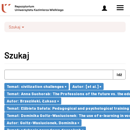
Zaloguj
Men
się
nawi
Szukaj
Szukaj
Idź
Temat: civilization challenges ×
Autor: [et al.] ×
Temat: Anna Suchorab: The Professions of the future vs. the ed
Autor: Brzeziński, Łukasz ×
Temat: Elżbieta Sałata: Pedagogical and psychological training 
Temat: Dominika Goltz-Wasiucionek: The use of e-learning in vo
Autor: Goltz-Wasiucionek, Dominika ×
Temat: edukacja zawodowa dorosłych ×