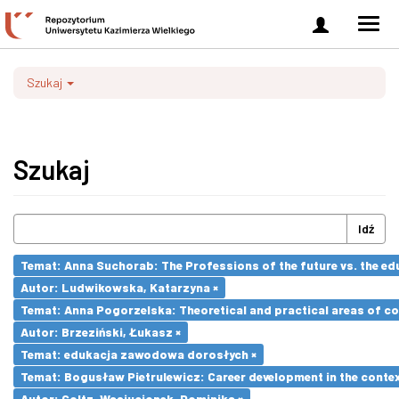
Zaloguj
Men
się
nawi
Szukaj
Szukaj
Idź
Temat: Anna Suchorab: The Professions of the future vs. the ed
Autor: Ludwikowska, Katarzyna ×
Temat: Anna Pogorzelska: Theoretical and practical areas of co
Autor: Brzeziński, Łukasz ×
Temat: edukacja zawodowa dorosłych ×
Temat: Bogusław Pietrulewicz: Career development in the contex
Autor: Goltz-Wasiucionek, Dominika ×