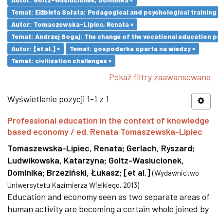
Temat: Elżbieta Sałata: Pedagogical and psychological training 
Autor: Tomaszewska-Lipiec, Renata ×
Temat: Andrzej Bogaj: The change of the vocational education p
Autor: [et al.] ×
Temat: gospodarka oparta na wiedzy ×
Temat: civilization challenges ×
Pokaż filtry zaawansowane
Wyświetlanie pozycji 1-1 z 1
Professional education in the context of knowledge
based economy / ed. Renata Tomaszewska-Lipiec
Tomaszewska-Lipiec, Renata
;
Gerlach, Ryszard
;
Ludwikowska, Katarzyna
;
Goltz-Wasiucionek,
Dominika
;
Brzeziński, Łukasz
;
[et al.]
(
Wydawnictwo
Uniwersytetu Kazimierza Wielkiego
,
2013
)
Education and economy seen as two separate areas of
human activity are becoming a certain whole joined by