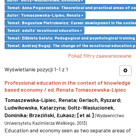
Temat: Anna Pogorzelska: Theoretical and practical areas of co
Autor: Tomaszewska-Lipiec, Renata ×
Temat: Bogusław Pietrulewicz: Career development in the contex
Temat: adults’ vocational education ×
Temat: Elżbieta Sałata: Pedagogical and psychological training 
Temat: Andrzej Bogaj: The change of the vocational education p
Pokaż filtry zaawansowane
Wyświetlanie pozycji 1-1 z 1
Professional education in the context of knowledge
based economy / ed. Renata Tomaszewska-Lipiec
Tomaszewska-Lipiec, Renata
;
Gerlach, Ryszard
;
Ludwikowska, Katarzyna
;
Goltz-Wasiucionek,
Dominika
;
Brzeziński, Łukasz
;
[et al.]
(
Wydawnictwo
Uniwersytetu Kazimierza Wielkiego
,
2013
)
Education and economy seen as two separate areas of