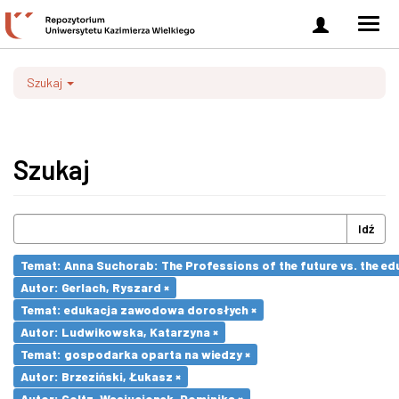
Zaloguj
Men
się
nawi
Szukaj
Szukaj
Idź
Temat: Anna Suchorab: The Professions of the future vs. the ed
Autor: Gerlach, Ryszard ×
Temat: edukacja zawodowa dorosłych ×
Autor: Ludwikowska, Katarzyna ×
Temat: gospodarka oparta na wiedzy ×
Autor: Brzeziński, Łukasz ×
Autor: Goltz-Wasiucionek, Dominika ×