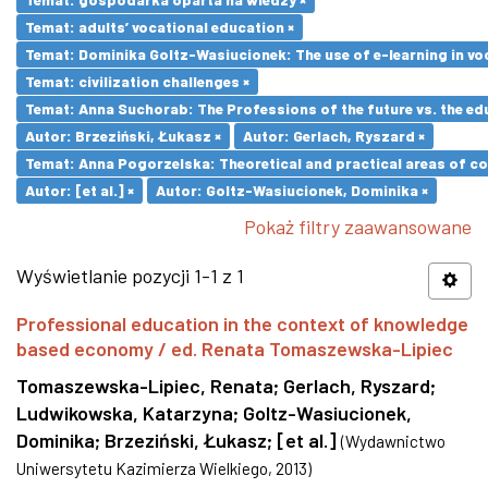
Temat: adults’ vocational education ×
Temat: Dominika Goltz-Wasiucionek: The use of e-learning in vo
Temat: civilization challenges ×
Temat: Anna Suchorab: The Professions of the future vs. the ed
Autor: Brzeziński, Łukasz ×
Autor: Gerlach, Ryszard ×
Temat: Anna Pogorzelska: Theoretical and practical areas of co
Autor: [et al.] ×
Autor: Goltz-Wasiucionek, Dominika ×
Pokaż filtry zaawansowane
Wyświetlanie pozycji 1-1 z 1
Professional education in the context of knowledge
based economy / ed. Renata Tomaszewska-Lipiec
Tomaszewska-Lipiec, Renata
;
Gerlach, Ryszard
;
Ludwikowska, Katarzyna
;
Goltz-Wasiucionek,
Dominika
;
Brzeziński, Łukasz
;
[et al.]
(
Wydawnictwo
Uniwersytetu Kazimierza Wielkiego
,
2013
)