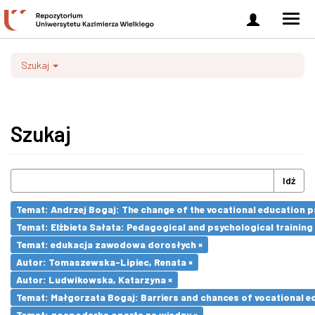
Zaloguj
Men
się
nawi
Szukaj
Szukaj
Idź
Temat: Andrzej Bogaj: The change of the vocational education p
Temat: Elżbieta Sałata: Pedagogical and psychological training 
Temat: edukacja zawodowa dorosłych ×
Autor: Tomaszewska-Lipiec, Renata ×
Autor: Ludwikowska, Katarzyna ×
Temat: Małgorzata Bogaj: Barriers and chances of vocational ed
Temat: gospodarka oparta na wiedzy ×