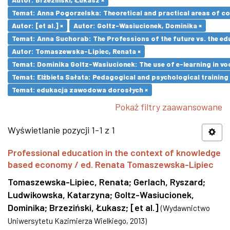
Temat: Anna Pogorzelska: Theoretical and practical areas of co
Autor: [et al.] ×
Autor: Goltz-Wasiucionek, Dominika ×
Temat: Anna Suchorab: The Professions of the future vs. the ed
Autor: Tomaszewska-Lipiec, Renata ×
Temat: Dominika Goltz-Wasiucionek: The use of e-learning in vo
Temat: Elżbieta Sałata: Pedagogical and psychological training 
Temat: edukacja zawodowa dorosłych ×
Pokaż filtry zaawansowane
Wyświetlanie pozycji 1-1 z 1
Professional education in the context of knowledge
based economy / ed. Renata Tomaszewska-Lipiec
Tomaszewska-Lipiec, Renata
;
Gerlach, Ryszard
;
Ludwikowska, Katarzyna
;
Goltz-Wasiucionek,
Dominika
;
Brzeziński, Łukasz
;
[et al.]
(
Wydawnictwo
Uniwersytetu Kazimierza Wielkiego
,
2013
)