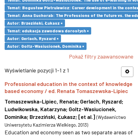
Temat: Bogusław Pietrulewicz: Career development in the contex
Temat: Anna Suchorab: The Professions of the future vs. the ed
Autor: Brzeziński, Łukasz ×
Temat: edukacja zawodowa dorosłych ×
Autor: Gerlach, Ryszard ×
Autor: Goltz-Wasiucionek, Dominika ×
Pokaż filtry zaawansowane
Wyświetlanie pozycji 1-1 z 1
Professional education in the context of knowledge
based economy / ed. Renata Tomaszewska-Lipiec
Tomaszewska-Lipiec, Renata
;
Gerlach, Ryszard
;
Ludwikowska, Katarzyna
;
Goltz-Wasiucionek,
Dominika
;
Brzeziński, Łukasz
;
[et al.]
(
Wydawnictwo
Uniwersytetu Kazimierza Wielkiego
,
2013
)
Education and economy seen as two separate areas of