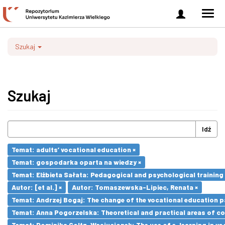
Zaloguj
Men
się
nawi
Szukaj
Szukaj
Idź
Temat: adults’ vocational education ×
Temat: gospodarka oparta na wiedzy ×
Temat: Elżbieta Sałata: Pedagogical and psychological training 
Autor: [et al.] ×
Autor: Tomaszewska-Lipiec, Renata ×
Temat: Andrzej Bogaj: The change of the vocational education p
Temat: Anna Pogorzelska: Theoretical and practical areas of co
Temat: Dominika Goltz-Wasiucionek: The use of e-learning in vo