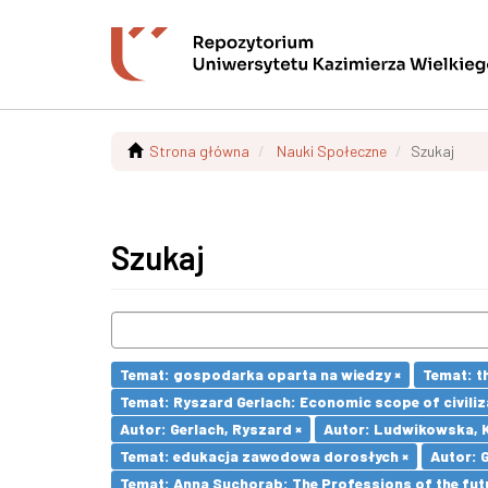
Strona główna
Nauki Społeczne
Szukaj
Szukaj
Temat: gospodarka oparta na wiedzy ×
Temat: t
Temat: Ryszard Gerlach: Economic scope of civiliz
Autor: Gerlach, Ryszard ×
Autor: Ludwikowska, K
Temat: edukacja zawodowa dorosłych ×
Autor: 
Temat: Anna Suchorab: The Professions of the futu