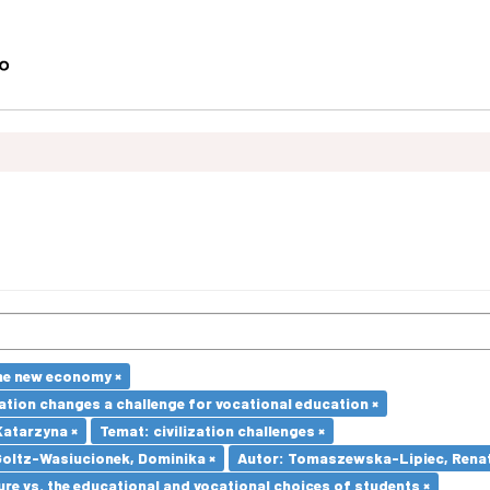
he new economy ×
ation changes a challenge for vocational education ×
atarzyna ×
Temat: civilization challenges ×
Goltz-Wasiucionek, Dominika ×
Autor: Tomaszewska-Lipiec, Renat
re vs. the educational and vocational choices of students ×