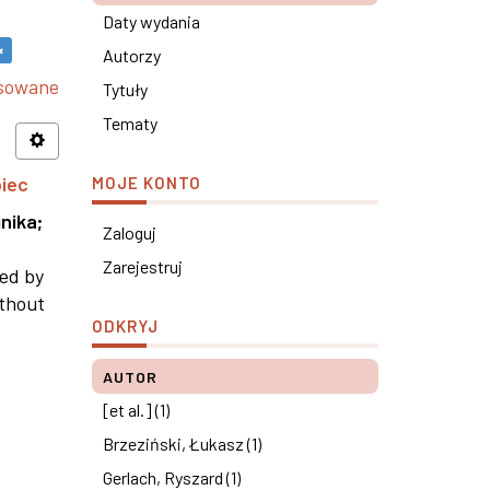
Daty wydania
×
Autorzy
nsowane
Tytuły
Tematy
piec
MOJE KONTO
nika
;
Zaloguj
Zarejestruj
ned by
ithout
ODKRYJ
AUTOR
[et al.] (1)
Brzeziński, Łukasz (1)
Gerlach, Ryszard (1)