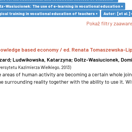
z-Wasiucionek: The use of e-learning in vocational education ×
cal training in vocational education of teachers ×
Autor: [et al.] 
Pokaż filtry zaawa
 knowledge based economy / ed. Renata Tomaszewska-Li
szard
;
Ludwikowska, Katarzyna
;
Goltz-Wasiucionek, Domi
rsytetu Kazimierza Wielkiego
,
2013
)
areas of human activity are becoming a certain whole joi
e surrounding reality together with the ability to use it. W