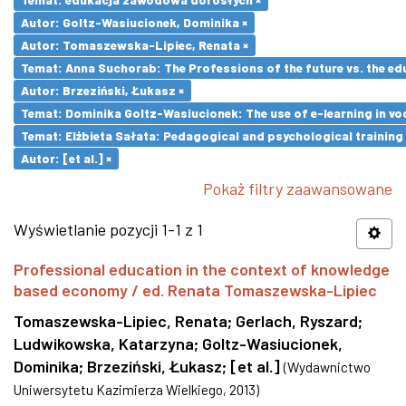
Autor: Goltz-Wasiucionek, Dominika ×
Autor: Tomaszewska-Lipiec, Renata ×
Temat: Anna Suchorab: The Professions of the future vs. the ed
Autor: Brzeziński, Łukasz ×
Temat: Dominika Goltz-Wasiucionek: The use of e-learning in vo
Temat: Elżbieta Sałata: Pedagogical and psychological training 
Autor: [et al.] ×
Pokaż filtry zaawansowane
Wyświetlanie pozycji 1-1 z 1
Professional education in the context of knowledge
based economy / ed. Renata Tomaszewska-Lipiec
Tomaszewska-Lipiec, Renata
;
Gerlach, Ryszard
;
Ludwikowska, Katarzyna
;
Goltz-Wasiucionek,
Dominika
;
Brzeziński, Łukasz
;
[et al.]
(
Wydawnictwo
Uniwersytetu Kazimierza Wielkiego
,
2013
)