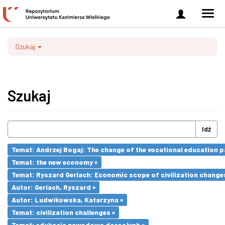
Zaloguj
Men
się
nawi
Szukaj
Szukaj
Idź
Temat: Andrzej Bogaj: The change of the vocational education p
Temat: the new economy ×
Temat: Ryszard Gerlach: Economic scope of civilization changes
Autor: Gerlach, Ryszard ×
Autor: Ludwikowska, Katarzyna ×
Temat: civilization challenges ×
Temat: edukacja zawodowa dorosłych ×