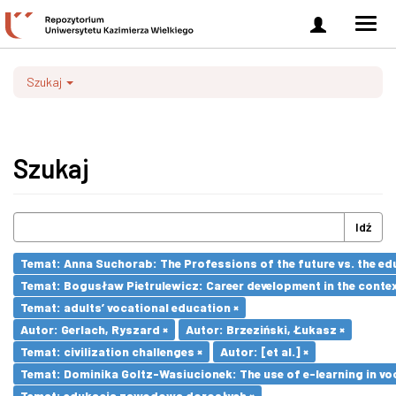
Zaloguj
Men
się
nawi
Szukaj
Szukaj
Idź
Temat: Anna Suchorab: The Professions of the future vs. the ed
Temat: Bogusław Pietrulewicz: Career development in the contex
Temat: adults’ vocational education ×
Autor: Gerlach, Ryszard ×
Autor: Brzeziński, Łukasz ×
Temat: civilization challenges ×
Autor: [et al.] ×
Temat: Dominika Goltz-Wasiucionek: The use of e-learning in vo
Temat: edukacja zawodowa dorosłych ×