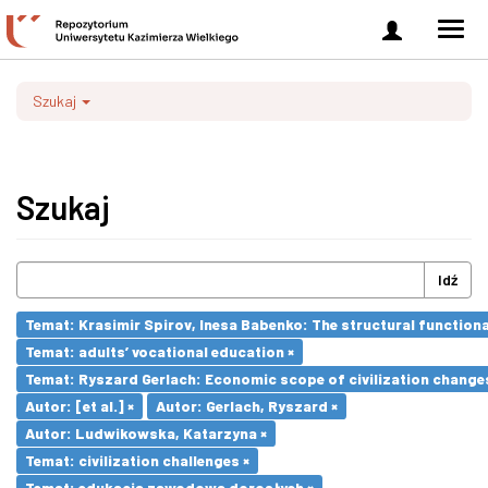
Zaloguj
Men
się
nawi
Szukaj
Szukaj
Idź
Temat: Krasimir Spirov, Inesa Babenko: The structural function
Temat: adults’ vocational education ×
Temat: Ryszard Gerlach: Economic scope of civilization changes
Autor: [et al.] ×
Autor: Gerlach, Ryszard ×
Autor: Ludwikowska, Katarzyna ×
Temat: civilization challenges ×
Temat: edukacja zawodowa dorosłych ×