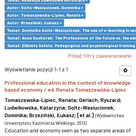
Autor: Goltz-Wasiucionek, Dominika ×
Autor: Tomaszewska-Lipiec, Renata ×
Autor: Brzeziński, Łukasz ×
Temat: Dominika Goltz-Wasiucionek: The use of e-learning in vo
Temat: Anna Suchorab: The Professions of the future vs. the ed
Temat: Elżbieta Sałata: Pedagogical and psychological training 
Pokaż filtry zaawansowane
Wyświetlanie pozycji 1-1 z 1
Professional education in the context of knowledge
based economy / ed. Renata Tomaszewska-Lipiec
Tomaszewska-Lipiec, Renata
;
Gerlach, Ryszard
;
Ludwikowska, Katarzyna
;
Goltz-Wasiucionek,
Dominika
;
Brzeziński, Łukasz
;
[et al.]
(
Wydawnictwo
Uniwersytetu Kazimierza Wielkiego
,
2013
)
Education and economy seen as two separate areas of