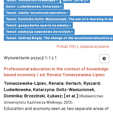
Autor: Ludwikowska, Katarzyna ×
Temat: adults’ vocational education ×
Temat: Dominika Goltz-Wasiucionek: The use of e-learning in vo
Temat: gospodarka oparta na wiedzy ×
Temat: edukacja zawodowa dorosłych ×
Temat: Andrzej Bogaj: The change of the vocational education p
Pokaż filtry zaawansowane
Wyświetlanie pozycji 1-1 z 1
Professional education in the context of knowledge
based economy / ed. Renata Tomaszewska-Lipiec
Tomaszewska-Lipiec, Renata
;
Gerlach, Ryszard
;
Ludwikowska, Katarzyna
;
Goltz-Wasiucionek,
Dominika
;
Brzeziński, Łukasz
;
[et al.]
(
Wydawnictwo
Uniwersytetu Kazimierza Wielkiego
,
2013
)
Education and economy seen as two separate areas of