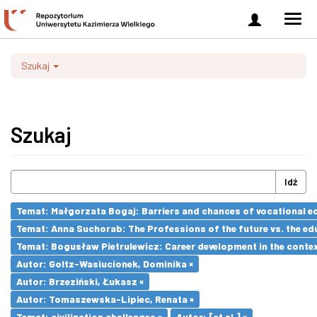
Zaloguj
Men
się
nawi
Szukaj
Szukaj
Idź
Temat: Małgorzata Bogaj: Barriers and chances of vocational ed
Temat: Anna Suchorab: The Professions of the future vs. the ed
Temat: Bogusław Pietrulewicz: Career development in the contex
Autor: Goltz-Wasiucionek, Dominika ×
Autor: Brzeziński, Łukasz ×
Autor: Tomaszewska-Lipiec, Renata ×
Temat: civilization challenges ×
Autor: [et al.] ×