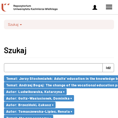
Zaloguj
Men
się
nawi
Szukaj
Szukaj
Idź
Temat: Jerzy Stochmiałek: Adults’ education in the knowledge 
Temat: Andrzej Bogaj: The change of the vocational education p
Autor: Ludwikowska, Katarzyna ×
Autor: Goltz-Wasiucionek, Dominika ×
Autor: Brzeziński, Łukasz ×
Autor: Tomaszewska-Lipiec, Renata ×
Temat: the new economy ×