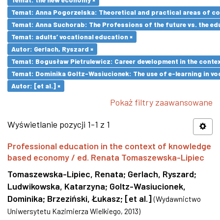
Temat: Anna Pogorzelska: Theoretical and practical areas of co
Temat: Anna Suchorab: The Professions of the future vs. the ed
Temat: adults’ vocational education ×
Autor: Gerlach, Ryszard ×
Temat: Bogusław Pietrulewicz: Career development in the contex
Temat: Dominika Goltz-Wasiucionek: The use of e-learning in vo
Autor: [et al.] ×
Pokaż filtry zaawansowane
Wyświetlanie pozycji 1-1 z 1
Professional education in the context of knowledge
based economy / ed. Renata Tomaszewska-Lipiec
Tomaszewska-Lipiec, Renata
;
Gerlach, Ryszard
;
Ludwikowska, Katarzyna
;
Goltz-Wasiucionek,
Dominika
;
Brzeziński, Łukasz
;
[et al.]
(
Wydawnictwo
Uniwersytetu Kazimierza Wielkiego
,
2013
)