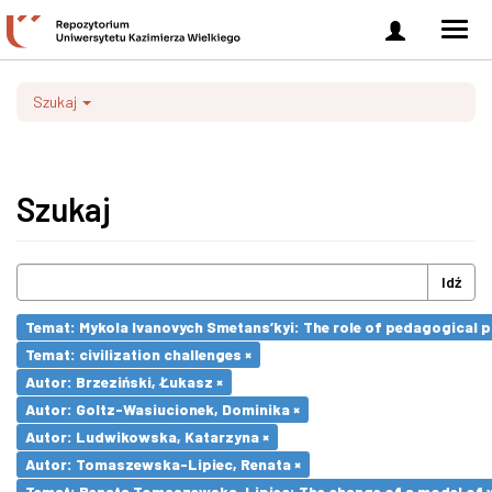
Zaloguj
Men
się
nawi
Szukaj
Szukaj
Idź
Temat: Mykola Ivanovych Smetans’kyi: The role of pedagogical pr
Temat: civilization challenges ×
Autor: Brzeziński, Łukasz ×
Autor: Goltz-Wasiucionek, Dominika ×
Autor: Ludwikowska, Katarzyna ×
Autor: Tomaszewska-Lipiec, Renata ×
Temat: Renata Tomaszewska-Lipiec: The change of a model of wo