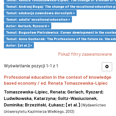
Temat: Andrzej Bogaj: The change of the vocational education p
Temat: edukacja zawodowa dorosłych ×
Temat: adults’ vocational education ×
Autor: Gerlach, Ryszard ×
Temat: Bogusław Pietrulewicz: Career development in the contex
Temat: Anna Suchorab: The Professions of the future vs. the ed
Autor: [et al.] ×
Pokaż filtry zaawansowane
Wyświetlanie pozycji 1-1 z 1
Professional education in the context of knowledge
based economy / ed. Renata Tomaszewska-Lipiec
Tomaszewska-Lipiec, Renata
;
Gerlach, Ryszard
;
Ludwikowska, Katarzyna
;
Goltz-Wasiucionek,
Dominika
;
Brzeziński, Łukasz
;
[et al.]
(
Wydawnictwo
Uniwersytetu Kazimierza Wielkiego
,
2013
)