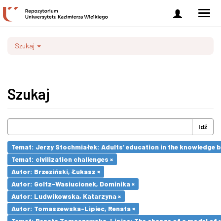
Zaloguj
Men
się
nawi
Szukaj
Szukaj
Idź
Temat: Jerzy Stochmiałek: Adults’ education in the knowledge 
Temat: civilization challenges ×
Autor: Brzeziński, Łukasz ×
Autor: Goltz-Wasiucionek, Dominika ×
Autor: Ludwikowska, Katarzyna ×
Autor: Tomaszewska-Lipiec, Renata ×
Temat: Renata Tomaszewska-Lipiec: The change of a model of wo