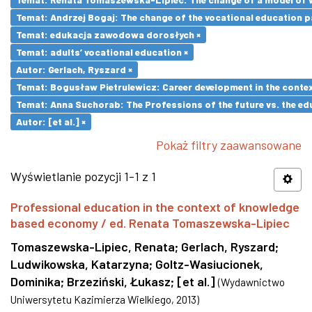
Temat: Andrzej Bogaj: The change of the vocational education p
Temat: edukacja zawodowa dorosłych ×
Temat: adults’ vocational education ×
Autor: Gerlach, Ryszard ×
Temat: Bogusław Pietrulewicz: Career development in the contex
Temat: Anna Suchorab: The Professions of the future vs. the ed
Autor: [et al.] ×
Pokaż filtry zaawansowane
Wyświetlanie pozycji 1-1 z 1
Professional education in the context of knowledge
based economy / ed. Renata Tomaszewska-Lipiec
Tomaszewska-Lipiec, Renata
;
Gerlach, Ryszard
;
Ludwikowska, Katarzyna
;
Goltz-Wasiucionek,
Dominika
;
Brzeziński, Łukasz
;
[et al.]
(
Wydawnictwo
Uniwersytetu Kazimierza Wielkiego
,
2013
)