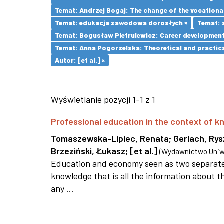
Temat: Andrzej Bogaj: The change of the vocationa
Temat: edukacja zawodowa dorosłych ×
Temat: 
Temat: Bogusław Pietrulewicz: Career development 
Temat: Anna Pogorzelska: Theoretical and practica
Autor: [et al.] ×
Wyświetlanie pozycji 1-1 z 1
Professional education in the context of
Tomaszewska-Lipiec, Renata
;
Gerlach, Ry
Brzeziński, Łukasz
;
[et al.]
(
Wydawnictwo Uniwe
Education and economy seen as two separate 
knowledge that is all the information about th
any ...