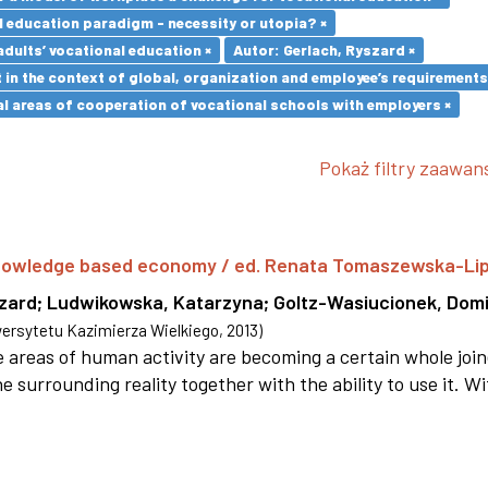
l education paradigm - necessity or utopia? ×
adults’ vocational education ×
Autor: Gerlach, Ryszard ×
in the context of global, organization and employee’s requirement
l areas of cooperation of vocational schools with employers ×
Pokaż filtry zaawa
 knowledge based economy / ed. Renata Tomaszewska-Li
szard
;
Ludwikowska, Katarzyna
;
Goltz-Wasiucionek, Domi
rsytetu Kazimierza Wielkiego
,
2013
)
areas of human activity are becoming a certain whole joi
e surrounding reality together with the ability to use it. W