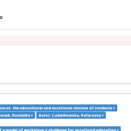
re vs. the educational and vocational choices of students ×
ionek, Dominika ×
Autor: Ludwikowska, Katarzyna ×
a model of workplace a challenge for vocational education ×