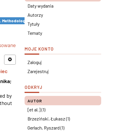
Daty wydania
Autorzy
s. Methodological remarks ×
Tytuły
Tematy
nsowane
MOJE KONTO
Zaloguj
piec
Zarejestruj
nika
;
ODKRYJ
ned by
AUTOR
ithout
[et al.] (1)
Brzeziński, Łukasz (1)
Gerlach, Ryszard (1)