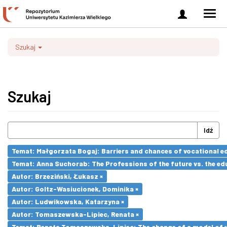
Zaloguj
Men
się
nawi
Szukaj
Szukaj
Idź
Temat: Małgorzata Bogaj: Barriers and chances of vocational ed
Temat: Anna Suchorab: The Professions of the future vs. the ed
Autor: Brzeziński, Łukasz ×
Autor: Goltz-Wasiucionek, Dominika ×
Autor: Ludwikowska, Katarzyna ×
Autor: Tomaszewska-Lipiec, Renata ×
Temat: Renata Tomaszewska-Lipiec: The change of a model of wo