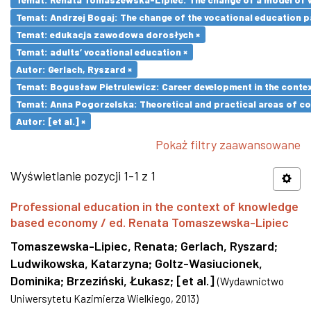
Temat: Andrzej Bogaj: The change of the vocational education p
Temat: edukacja zawodowa dorosłych ×
Temat: adults’ vocational education ×
Autor: Gerlach, Ryszard ×
Temat: Bogusław Pietrulewicz: Career development in the contex
Temat: Anna Pogorzelska: Theoretical and practical areas of co
Autor: [et al.] ×
Pokaż filtry zaawansowane
Wyświetlanie pozycji 1-1 z 1
Professional education in the context of knowledge
based economy / ed. Renata Tomaszewska-Lipiec
Tomaszewska-Lipiec, Renata
;
Gerlach, Ryszard
;
Ludwikowska, Katarzyna
;
Goltz-Wasiucionek,
Dominika
;
Brzeziński, Łukasz
;
[et al.]
(
Wydawnictwo
Uniwersytetu Kazimierza Wielkiego
,
2013
)