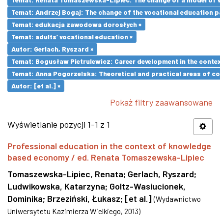
Temat: Andrzej Bogaj: The change of the vocational education p
Temat: edukacja zawodowa dorosłych ×
Temat: adults’ vocational education ×
Autor: Gerlach, Ryszard ×
Temat: Bogusław Pietrulewicz: Career development in the contex
Temat: Anna Pogorzelska: Theoretical and practical areas of co
Autor: [et al.] ×
Pokaż filtry zaawansowane
Wyświetlanie pozycji 1-1 z 1
Professional education in the context of knowledge
based economy / ed. Renata Tomaszewska-Lipiec
Tomaszewska-Lipiec, Renata
;
Gerlach, Ryszard
;
Ludwikowska, Katarzyna
;
Goltz-Wasiucionek,
Dominika
;
Brzeziński, Łukasz
;
[et al.]
(
Wydawnictwo
Uniwersytetu Kazimierza Wielkiego
,
2013
)