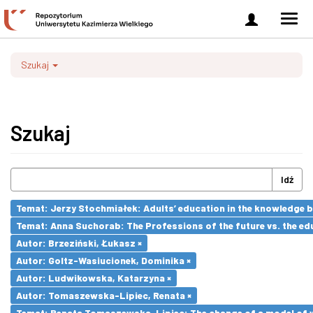
Zaloguj
Men
się
nawi
Szukaj
Szukaj
Idź
Temat: Jerzy Stochmiałek: Adults’ education in the knowledge 
Temat: Anna Suchorab: The Professions of the future vs. the ed
Autor: Brzeziński, Łukasz ×
Autor: Goltz-Wasiucionek, Dominika ×
Autor: Ludwikowska, Katarzyna ×
Autor: Tomaszewska-Lipiec, Renata ×
Temat: Renata Tomaszewska-Lipiec: The change of a model of wo