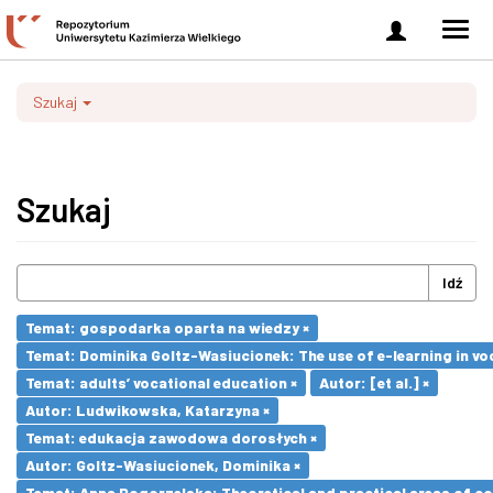
Zaloguj
Men
się
nawi
Szukaj
Szukaj
Idź
Temat: gospodarka oparta na wiedzy ×
Temat: Dominika Goltz-Wasiucionek: The use of e-learning in vo
Temat: adults’ vocational education ×
Autor: [et al.] ×
Autor: Ludwikowska, Katarzyna ×
Temat: edukacja zawodowa dorosłych ×
Autor: Goltz-Wasiucionek, Dominika ×
Temat: Anna Pogorzelska: Theoretical and practical areas of co