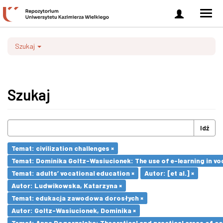
Zaloguj
Men
się
nawi
Szukaj
Szukaj
Idź
Temat: civilization challenges ×
Temat: Dominika Goltz-Wasiucionek: The use of e-learning in vo
Temat: adults’ vocational education ×
Autor: [et al.] ×
Autor: Ludwikowska, Katarzyna ×
Temat: edukacja zawodowa dorosłych ×
Autor: Goltz-Wasiucionek, Dominika ×
Temat: Anna Pogorzelska: Theoretical and practical areas of co