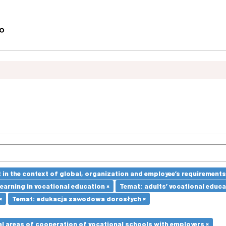
in the context of global, organization and employee’s requirement
earning in vocational education ×
Temat: adults’ vocational educa
×
Temat: edukacja zawodowa dorosłych ×
l areas of cooperation of vocational schools with employers ×