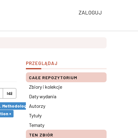
ZALOGUJ
PRZEGLĄDAJ
CAŁE REPOZYTORIUM
Zbiory i kolekcje
Idź
Daty wydania
Autorzy
s. Methodological remarks ×
tion ×
Tytuły
Tematy
TEN ZBIÓR