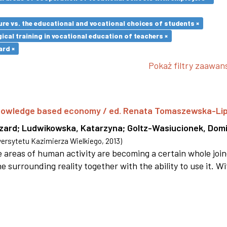
re vs. the educational and vocational choices of students ×
cal training in vocational education of teachers ×
ard ×
Pokaż filtry zaawa
 knowledge based economy / ed. Renata Tomaszewska-Li
szard
;
Ludwikowska, Katarzyna
;
Goltz-Wasiucionek, Domi
rsytetu Kazimierza Wielkiego
,
2013
)
areas of human activity are becoming a certain whole joi
e surrounding reality together with the ability to use it. W