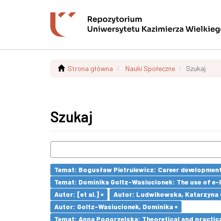
Strona główna
Nauki Społeczne
Szukaj
Szukaj
Temat: Bogusław Pietrulewicz: Career development 
Temat: Dominika Goltz-Wasiucionek: The use of e-l
Autor: [et al.] ×
Autor: Ludwikowska, Katarzyna 
Autor: Goltz-Wasiucionek, Dominika ×
Temat: Anna Pogorzelska: Theoretical and practica