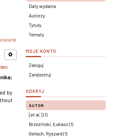
Daty wydania
Autorzy
Tytuły
Tematy
nsowane
MOJE KONTO
Zaloguj
piec
Zarejestruj
nika
;
ODKRYJ
ned by
ithout
AUTOR
[et al.] (1)
Brzeziński, Łukasz (1)
Gerlach, Ryszard (1)