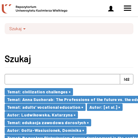
Zaloguj
Men
się
nawi
Szukaj
Szukaj
Idź
Temat: civilization challenges ×
Temat: Anna Suchorab: The Professions of the future vs. the ed
Temat: adults’ vocational education ×
Autor: [et al.] ×
Autor: Ludwikowska, Katarzyna ×
Temat: edukacja zawodowa dorosłych ×
Autor: Goltz-Wasiucionek, Dominika ×
Temat: Bogusław Pietrulewicz: Career development in the contex